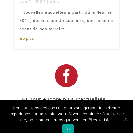
Jan 1, 2022
|
Vins
Nouvelles étiquettes à partir du millésime
2018, déclinaison de couleurs, une mise en
avant de nos terroirs
lire plus

Et pour encore plus d'actualités...
Nous utilisons des cookies pour vous garantir la meilleure
Suivez le Domaine Gilles Copéret sur
expérience sur notre site web. Si vous continuez à utiliser ce
site, nous supposerons que vous en êtes satisfait.
Facebook
Ok